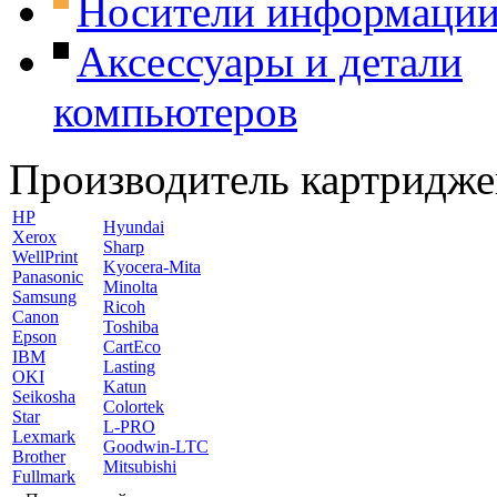
Носители информаци
Аксессуары и детали
компьютеров
Производитель картридже
HP
Hyundai
Xerox
Sharp
WellPrint
Kyocera-Mita
Panasonic
Minolta
Samsung
Ricoh
Canon
Toshiba
Epson
CartEco
IBM
Lasting
OKI
Katun
Seikosha
Colortek
Star
L-PRO
Lexmark
Goodwin-LTC
Brother
Mitsubishi
Fullmark