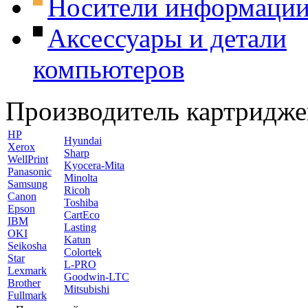
Носители информаци
Аксессуары и детали
компьютеров
Производитель картридже
HP
Hyundai
Xerox
Sharp
WellPrint
Kyocera-Mita
Panasonic
Minolta
Samsung
Ricoh
Canon
Toshiba
Epson
CartEco
IBM
Lasting
OKI
Katun
Seikosha
Colortek
Star
L-PRO
Lexmark
Goodwin-LTC
Brother
Mitsubishi
Fullmark