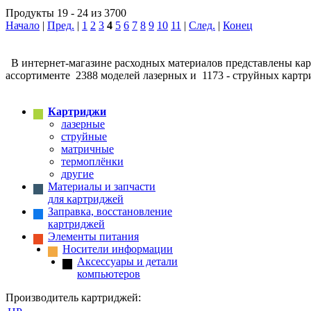
Продукты 19 - 24 из 3700
Начало
|
Пред.
|
1
2
3
4
5
6
7
8
9
10
11
|
След.
|
Конец
В интернет-магазине расходных материалов представлены карт
ассортименте 2388 моделей лазерных и 1173 - струйных картр
Картриджи
лазерные
струйные
матричные
термоплёнки
другие
Материалы и запчасти
для картриджей
Заправка, восстановление
картриджей
Элементы питания
Носители информации
Аксессуары и детали
компьютеров
Производитель картриджей: