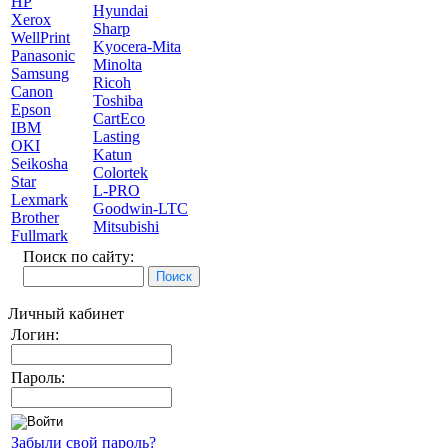
HP
Hyundai
Xerox
Sharp
WellPrint
Kyocera-Mita
Panasonic
Minolta
Samsung
Ricoh
Canon
Toshiba
Epson
CartEco
IBM
Lasting
OKI
Katun
Seikosha
Colortek
Star
L-PRO
Lexmark
Goodwin-LTC
Brother
Mitsubishi
Fullmark
Поиск по сайту:
Личный кабинет
Логин:
Пароль:
Забыли свой пароль?