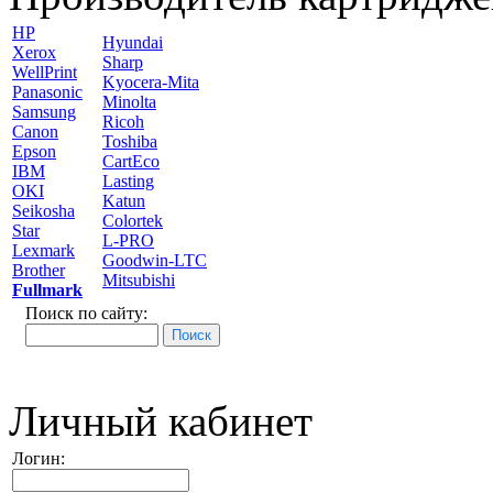
HP
Hyundai
Xerox
Sharp
WellPrint
Kyocera-Mita
Panasonic
Minolta
Samsung
Ricoh
Canon
Toshiba
Epson
CartEco
IBM
Lasting
OKI
Katun
Seikosha
Colortek
Star
L-PRO
Lexmark
Goodwin-LTC
Brother
Mitsubishi
Fullmark
Поиск по сайту:
Личный кабинет
Логин: