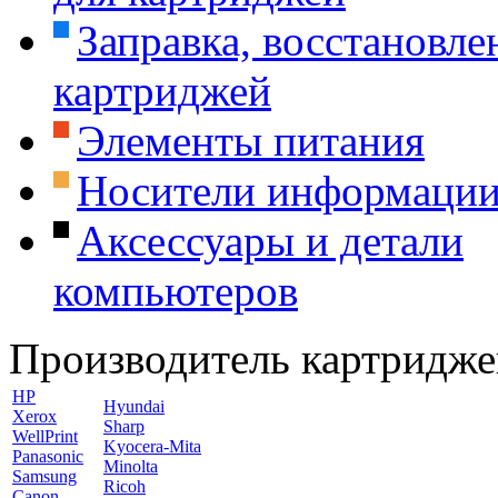
Заправка, восстановле
картриджей
Элементы питания
Носители информаци
Аксессуары и детали
компьютеров
Производитель картридже
HP
Hyundai
Xerox
Sharp
WellPrint
Kyocera-Mita
Panasonic
Minolta
Samsung
Ricoh
Canon