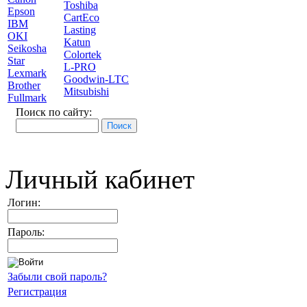
Toshiba
Epson
CartEco
IBM
Lasting
OKI
Katun
Seikosha
Colortek
Star
L-PRO
Lexmark
Goodwin-LTC
Brother
Mitsubishi
Fullmark
Поиск по сайту:
Личный кабинет
Логин:
Пароль:
Забыли свой пароль?
Регистрация