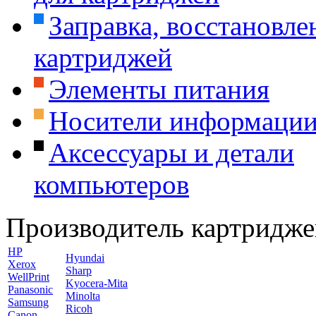
Заправка, восстановле
картриджей
Элементы питания
Носители информаци
Аксессуары и детали
компьютеров
Производитель картридже
HP
Hyundai
Xerox
Sharp
WellPrint
Kyocera-Mita
Panasonic
Minolta
Samsung
Ricoh
Canon