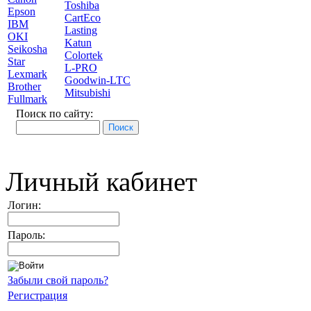
Toshiba
Epson
CartEco
IBM
Lasting
OKI
Katun
Seikosha
Colortek
Star
L-PRO
Lexmark
Goodwin-LTC
Brother
Mitsubishi
Fullmark
Поиск по сайту:
Личный кабинет
Логин:
Пароль:
Забыли свой пароль?
Регистрация