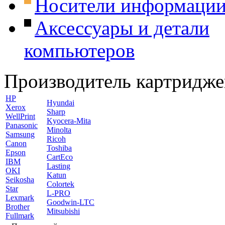
Носители информаци
Аксессуары и детали
компьютеров
Производитель картридже
HP
Hyundai
Xerox
Sharp
WellPrint
Kyocera-Mita
Panasonic
Minolta
Samsung
Ricoh
Canon
Toshiba
Epson
CartEco
IBM
Lasting
OKI
Katun
Seikosha
Colortek
Star
L-PRO
Lexmark
Goodwin-LTC
Brother
Mitsubishi
Fullmark