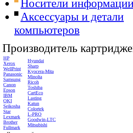
Носители информаци
Аксессуары и детали
компьютеров
Производитель картридже
HP
Hyundai
Xerox
Sharp
WellPrint
Kyocera-Mita
Panasonic
Minolta
Samsung
Ricoh
Canon
Toshiba
Epson
CartEco
IBM
Lasting
OKI
Katun
Seikosha
Colortek
Star
L-PRO
Lexmark
Goodwin-LTC
Brother
Mitsubishi
Fullmark