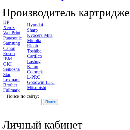
Производитель картридже
HP
Hyundai
Xerox
Sharp
WellPrint
Kyocera-Mita
Panasonic
Minolta
Samsung
Ricoh
Canon
Toshiba
Epson
CartEco
IBM
Lasting
OKI
Katun
Seikosha
Colortek
Star
L-PRO
Lexmark
Goodwin-LTC
Brother
Mitsubishi
Fullmark
Поиск по сайту:
Личный кабинет