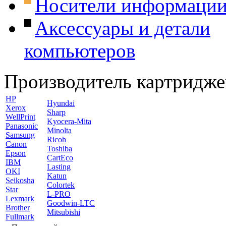
Носители информаци
Аксессуары и детали
компьютеров
Производитель картридже
HP
Hyundai
Xerox
Sharp
WellPrint
Kyocera-Mita
Panasonic
Minolta
Samsung
Ricoh
Canon
Toshiba
Epson
CartEco
IBM
Lasting
OKI
Katun
Seikosha
Colortek
Star
L-PRO
Lexmark
Goodwin-LTC
Brother
Mitsubishi
Fullmark