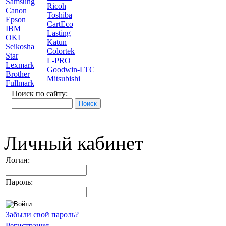
Samsung
Ricoh
Canon
Toshiba
Epson
CartEco
IBM
Lasting
OKI
Katun
Seikosha
Colortek
Star
L-PRO
Lexmark
Goodwin-LTC
Brother
Mitsubishi
Fullmark
Поиск по сайту:
Личный кабинет
Логин:
Пароль:
Забыли свой пароль?
Регистрация