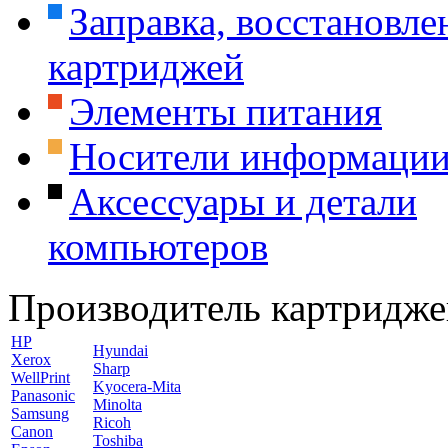
Заправка, восстановле
картриджей
Элементы питания
Носители информаци
Аксессуары и детали
компьютеров
Производитель картридже
HP
Hyundai
Xerox
Sharp
WellPrint
Kyocera-Mita
Panasonic
Minolta
Samsung
Ricoh
Canon
Toshiba