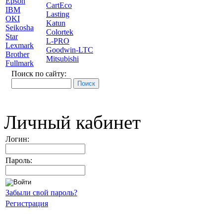
Epson
CartEco
IBM
Lasting
OKI
Katun
Seikosha
Colortek
Star
L-PRO
Lexmark
Goodwin-LTC
Brother
Mitsubishi
Fullmark
Поиск по сайту:
Личный кабинет
Логин:
Пароль:
Забыли свой пароль?
Регистрация