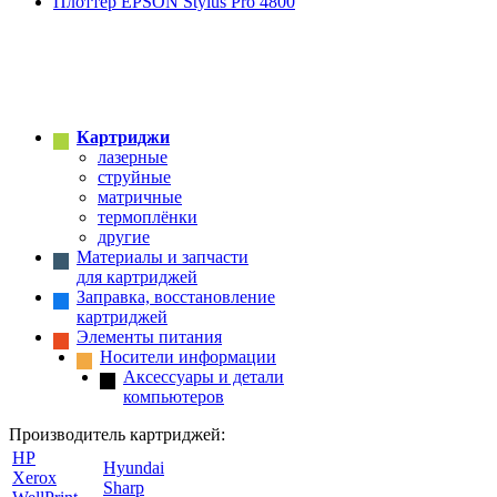
Плоттер EPSON Stylus Pro 4800
Картриджи
лазерные
струйные
матричные
термоплёнки
другие
Материалы и запчасти
для картриджей
Заправка, восстановление
картриджей
Элементы питания
Носители информации
Аксессуары и детали
компьютеров
Производитель картриджей:
HP
Hyundai
Xerox
Sharp