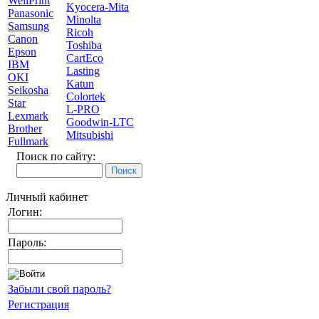
WellPrint
Kyocera-Mita
Panasonic
Minolta
Samsung
Ricoh
Canon
Toshiba
Epson
CartEco
IBM
Lasting
OKI
Katun
Seikosha
Colortek
Star
L-PRO
Lexmark
Goodwin-LTC
Brother
Mitsubishi
Fullmark
Поиск по сайту:
Личный кабинет
Логин:
Пароль:
Забыли свой пароль?
Регистрация