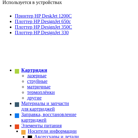
Используется в устройствах
Принтер HP DeskJet 1200C
Плоттер HP DesignJet 650c
Плоттер HP DesignJet 350C
Плоттер HP DesignJet 330
Картриджи
лазерные
струйные
матричные
термоплёнки
другие
Материалы и запчасти
для картриджей
Заправка, восстановление
картриджей
Элементы питания
Носители информации
Аксессуары и детали