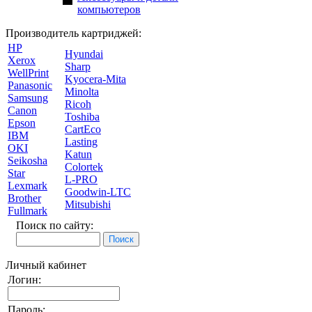
компьютеров
Производитель картриджей:
HP
Hyundai
Xerox
Sharp
WellPrint
Kyocera-Mita
Panasonic
Minolta
Samsung
Ricoh
Canon
Toshiba
Epson
CartEco
IBM
Lasting
OKI
Katun
Seikosha
Colortek
Star
L-PRO
Lexmark
Goodwin-LTC
Brother
Mitsubishi
Fullmark
Поиск по сайту:
Личный кабинет
Логин:
Пароль: