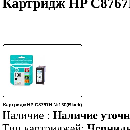
Картридж HP C8767
-
Картридж HP C8767H №130(Black)
Наличие :
Наличие уточн
Тип картриджей:
Чернил