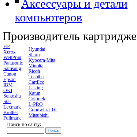
Аксессуары и детали
компьютеров
Производитель картридже
HP
Hyundai
Xerox
Sharp
WellPrint
Kyocera-Mita
Panasonic
Minolta
Samsung
Ricoh
Canon
Toshiba
Epson
CartEco
IBM
Lasting
OKI
Katun
Seikosha
Colortek
Star
L-PRO
Lexmark
Goodwin-LTC
Brother
Mitsubishi
Fullmark
Поиск по сайту: