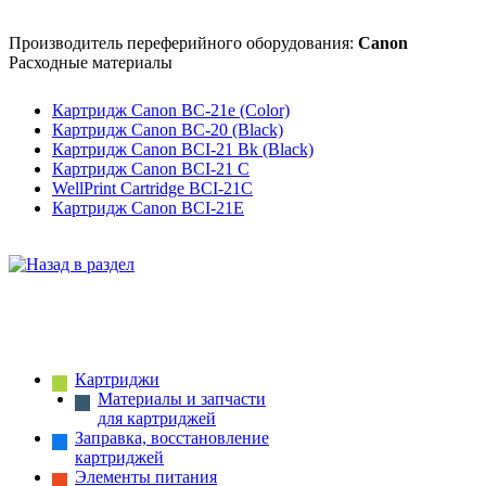
Производитель переферийного оборудования:
Canon
Расходные материалы
Картридж Canon BC-21e (Color)
Картридж Canon BC-20 (Black)
Картридж Canon BCI-21 Bk (Black)
Картридж Canon BCI-21 C
WellPrint Cartridge BCI-21C
Картридж Canon BCI-21E
Картриджи
Материалы и запчасти
для картриджей
Заправка, восстановление
картриджей
Элементы питания