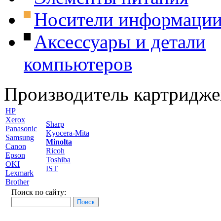
Носители информаци
Аксессуары и детали
компьютеров
Производитель картридже
HP
Xerox
Sharp
Panasonic
Kyocera-Mita
Samsung
Minolta
Canon
Ricoh
Epson
Toshiba
OKI
IST
Lexmark
Brother
Поиск по сайту: