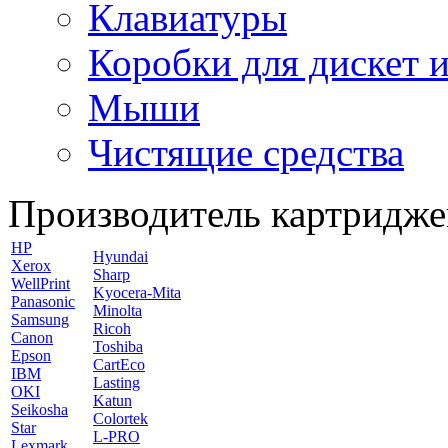
Клавиатуры
Коробки для дискет и
Мыши
Чистящие средства
Производитель картридже
HP
Hyundai
Xerox
Sharp
WellPrint
Kyocera-Mita
Panasonic
Minolta
Samsung
Ricoh
Canon
Toshiba
Epson
CartEco
IBM
Lasting
OKI
Katun
Seikosha
Colortek
Star
L-PRO
Lexmark