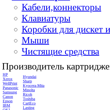
Кабели,коннекторы
Клавиатуры
Коробки для дискет и
Мыши
Чистящие средства
Производитель картридже
HP
Hyundai
Xerox
Sharp
WellPrint
Kyocera-Mita
Panasonic
Minolta
Samsung
Ricoh
Canon
Toshiba
Epson
CartEco
IBM
Lasting
OKI