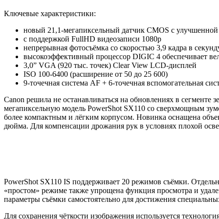
Ключевые характеристики:
новый 21,1-мегапиксельный датчик CMOS с улучшенной и
с поддержкой FullHD видеозаписи 1080p
непрерывная фотосъёмка со скоростью 3,9 кадра в секунд
высокоэффективный процессор DIGIC 4 обеспечивает ве
3,0” VGA (920 тыс. точек) Clear View LCD-дисплей
ISO 100-6400 (расширение от 50 до 25 600)
9-точечная система AF + 6-точечная вспомогательная сис
Canon решила не останавливаться на обновлениях в сегменте 
мегапиксельную модель PowerShot SX110 со сверхмощным зумом
более компактным и лёгким корпусом. Новинка оснащена объе
дюйма. Для компенсации дрожания рук в условиях плохой осв
PowerShot SX110 IS поддерживает 20 режимов съёмки. Отдельн
«простом» режиме также упрощена функция просмотра и удале
параметры съёмки самостоятельно для достижения специальны
Для сохранения чёткости изображения используется технологи