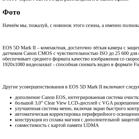
Фото
Начнём мы, пожалуй, с новинок этого сезона, а именно полно
EOS 5D Mark II – компактная, достаточно лёгкая камера с за
датчиком Canon CMOS с чувствительностью ISO до 25 600 для
обеспечивает среднего формата качество изображения со скоро
1920x1080 видеозахват - способная снимать видео в формате Fu
Другие усовершенствования в EOS 5D Mark II включают следу
дополнение Canon EOS, интегрированная система очист
большой 3,0” Clear View LCD-дисплей с VGA разрешение
улучшенная система меню, включая экран быстрого конт
автоматическая корректировка периферийного освещени
конструкция из сплава магния с дополнительной защито
совместимость с картой памяти UDMA