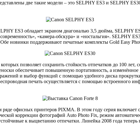
 представлены две такие модели – это SELPHY ES3 и SELPHY E
HY ES3 обладает экраном диагональю 3,5 дюйма, SELPHY ES30
современность», «камера-обскура» и «ностальгия». SELPHY ES3
 Обе новинки поддерживают печатные комплекты Gold Easy Photo 
торых позволяет сохранить стойкость отпечатков до 100 лет,
реноски обеспечивает повышенную портативность, а изменённое 
ражений и выбор функций с помощью удобного диска прокрутки
Беспроводная печать осуществляется с помощью встроенного ин
 ряде офисных принтеров PIXMA. В этом году серия включает с
еской коррекции фотографий Auto Photo Fix, режим автоматиче
устойчивые к выцветанию отпечатки. Линейка 2008 года теперь 