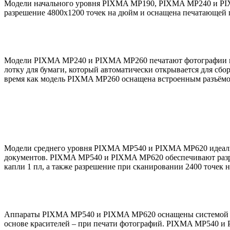
Модели начального уровня PIXMA MP190, PIXMA MP240 и PIXM
разрешение 4800x1200 точек на дюйм и оснащена печатающей г
Модели PIXMA MP240 и PIXMA MP260 печатают фотографии проф
лотку для бумаги, который автоматически открывается для сбо
время как модель PIXMA MP260 оснащена встроенным разъёмом
Модели среднего уровня PIXMA MP540 и PIXMA MP620 идеально
документов. PIXMA MP540 и PIXMA MP620 обеспечивают разре
капли 1 пл, а также разрешение при сканировании 2400 точек
Аппараты PIXMA MP540 и PIXMA MP620 оснащены системой пят
основе красителей – при печати фотографий. PIXMA MP540 и P