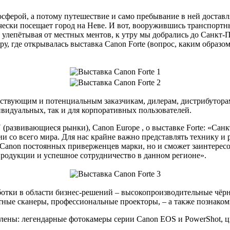
сферой, а потому путешествие и само пребывание в ней доставл
чески посещает город на Неве. И вот, вооружившись транспортн
 улепётывая от местных ментов, к утру мы добрались до Санкт-П
у, где открывалась выставка Canon Forte (вопрос, каким образом
ществующим и потенциальным заказчикам, дилерам, дистрибутор
видуальных, так и для корпоративных пользователей.
(развивающиеся рынки), Canon Europe , о выставке Forte: «Санк
и со всего мира. Для нас крайне важно представлять технику и
 Canon постоянных приверженцев марки, но и сможет заинтересо
родукции и успешное сотрудничество в данном регионе».
аботки в области бизнес-решений – высокопроизводительные чё
ные сканеры, профессиональные проекторы, – а также познаком
влены: легендарные фотокамеры серии Canon EOS и PowerShot,