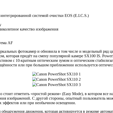
нтегрированной системой очистки EOS (E.I.C.S.)
у
ликолепное качество изображения
тема AF
зеркальных фотокамер и обновила в том числе и модельный ряд 
, которая придёт на смену популярной камере SX100 IS. Power
ктивом с 10-кратным оптическим зумом и оптическим стабилиза
ещённости или при большом приближении используется оптичес
о стоит отметить «простой режим» (Easy Mode), в котором все 
ния изображений. С другой стороны, опытный пользователь мож
х эффектов или при необычном освещении.
я обнаружения движения, которая активируется в режиме автом