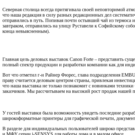
Северная столица всегда притягивала своей неповторимой атмо
что наша редакция в силу разных редакционных дел системати
отправились в путь. Попивая почти остывший чай из термоса и
завтраком, отправились на улицу Руставели к Софийскому собор
конца невыясненным).
Главная цель деловых выставок Canon Forte – представить су
полный спектр продукции и разработки компании как для инди
Вот что отметил г-н Райнер Фюрес, глава подразделения ЕMBU 
праву считается деловым центром страны, привлекая инвестици
что наша выставка не только познакомит с новинками техники
заказчиков. Мы рассчитываем на высокий рост продаж нашей п
У гостей выставки была возможность увидеть последние разр
широкоформатные принтеры для графической печати, документ
В разделе для индивидуальных пользователей широко предста
и МФУ серии i-SENSYS для работы дома и в малом офисе.