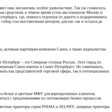
яют нам, москвичам, особое удовольствие. Так уж сложилось,
ым средством, в тёмное время суток мы покинули Москву и
етербурга, где, немного отдохнув от дороги и подкрепившись
 собор стал выставочным центром, для нас так и остался до
ам, деловым партнёрам компании Canon, а также журналистам
т-Петербург – это Северная столица России. Этот город по
 решения Canon именно в Санкт-Петербурге. Не сомневаюсь,
вать как представителей торговой сферы, так и потенциальных
рно-белые и цветные МФУ для корпоративных клиентов,
иться с предложениями по оптимизации бизнес-процессов.
 цветные принтеры серии PIXMA и SELPHY, лазерные принтеры