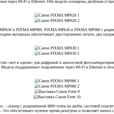
ия через Wi-Fi и Ethernet. Обе модели оснащены двойным устр
A MP630 и PIXMA MP980. PIXMA MP630 и PIXMA MP980 с разреш
подачи материала обеспечивает двустороннюю печать, два напра
во «всё в одном» для цифровой и аналоговой фотолаборатории
. Модель поддерживает подключение через Wi-Fi и Ethernet и о
и, – сканер с разрешением 4800 точек на дюйм, системой подсв
Это обеспечивает нулевое время разогрева и позволяет начать с