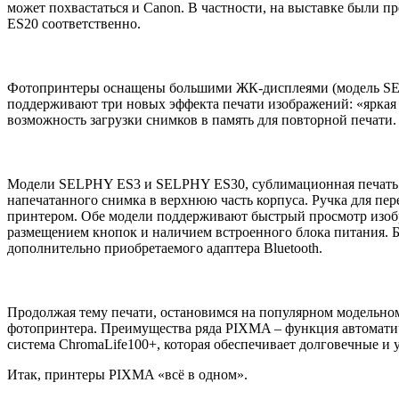
может похвастаться и Canon. В частности, на выставке были
ES20 соответственно.
Фотопринтеры оснащены большими ЖК-дисплеями (модель SELP
поддерживают три новых эффекта печати изображений: «яркая 
возможность загрузки снимков в память для повторной печати.
Модели SELPHY ES3 и SELPHY ES30, сублимационная печать ко
напечатанного снимка в верхнюю часть корпуса. Ручка для пе
принтером. Обе модели поддерживают быстрый просмотр изоб
размещением кнопок и наличием встроенного блока питания. 
дополнительно приобретаемого адаптера Bluetooth.
Продолжая тему печати, остановимся на популярном модельном
фотопринтера. Преимущества ряда PIXMA – функция автоматич
система ChromaLife100+, которая обеспечивает долговечные и 
Итак, принтеры PIXMA «всё в одном».