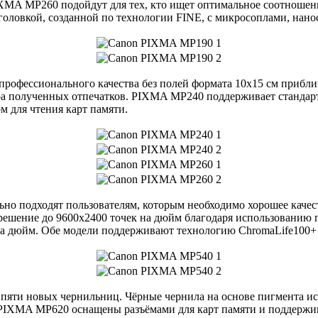
A MP260 подойдут для тех, кто ищет оптимальное соотношени
оловкой, созданной по технологии FINE, с микросоплами, нано
ессионального качества без полей формата 10x15 см приблизи
ра полученных отпечатков. PIXMA MP240 поддерживает стандарт P
 для чтения карт памяти.
 подходят пользователям, которым необходимо хорошее качеств
шение до 9600x2400 точек на дюйм благодаря использованию п
 на дюйм. Обе модели поддерживают технологию ChromaLife100+
и новых чернильниц. Чёрные чернила на основе пигмента испо
IXMA MP620 оснащены разъёмами для карт памяти и поддерживаю