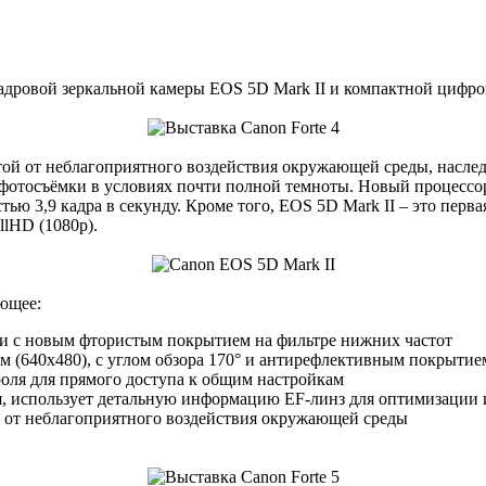
кадровой зеркальной камеры EOS 5D Mark II и компактной цифр
щитой от неблагоприятного воздействия окружающей среды, насл
 фотосъёмки в условиях почти полной темноты. Новый процесс
стью 3,9 кадра в секунду. Кроме того, EOS 5D Mark II – это п
llHD (1080p).
ющее:
ки с новым фтористым покрытием на фильтре нижних частот
м (640x480), с углом обзора 170° и антирефлективным покрытие
роля для прямого доступа к общим настройкам
я, использует детальную информацию EF-линз для оптимизации 
й от неблагоприятного воздействия окружающей среды