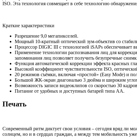
ISO. Эта технология совмещает в себе технологию обнаружения
Краткие характеристики
Разрешение 9,0 мегапикселей.
Мощный 10-кратный оптический зум-объектив со стабил
Процессор DIGIC III с технологией iSAPs обеспечивает 
Применение технологии распознавания лиц для коррекци
запоминания лиц позволяет получить безупречные снимк
Функция автоматической коррекции эффекта красных глаз
Высокий коэффициент чувствительности ISO, оптически
20 режимов съёмки, включая «простой» (Easy Mode) и п
Большой ЖК-экран диагональю 3 дюйма и широким углом
Возможность записи видеоклипов со скоростью 30 кадров
Питание от удобных и доступных батарей типа АА.
Печать
Современный ритм диктует свои условия – сегодня вряд ли мож
солнцем, но и в сердцах граждан, а между тем мобильность у