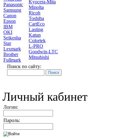
Kyocera-Mita
Panasonic
Minolta
Samsung
Ricoh
Canon
Toshiba
Epson
CartEco
IBM
Lasting
OKI
Katun
Seikosha
Colortek
Star
L-PRO
Lexmark
Goodwin-LTC
Brother
Mitsubishi
Fullmark
Поиск по сайту:
Личный кабинет
Логин:
Пароль: