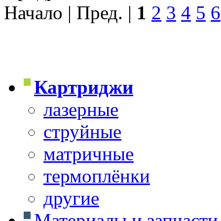
Начало | Пред. |
1
2
3
4
5
6
Картриджи
лазерные
струйные
матричные
термоплёнки
другие
Материалы и запчасти