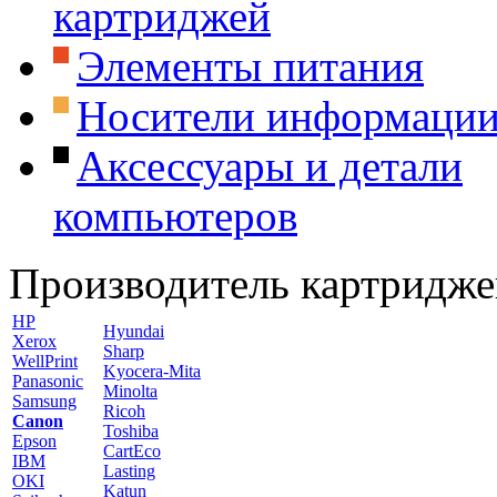
картриджей
Элементы питания
Носители информаци
Аксессуары и детали
компьютеров
Производитель картридже
HP
Hyundai
Xerox
Sharp
WellPrint
Kyocera-Mita
Panasonic
Minolta
Samsung
Ricoh
Canon
Toshiba
Epson
CartEco
IBM
Lasting
OKI
Katun