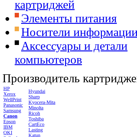
картриджей
Элементы питания
Носители информаци
Аксессуары и детали
компьютеров
Производитель картридже
HP
Hyundai
Xerox
Sharp
WellPrint
Kyocera-Mita
Panasonic
Minolta
Samsung
Ricoh
Canon
Toshiba
Epson
CartEco
IBM
Lasting
OKI
Katun