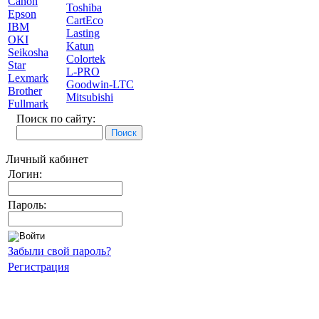
Canon
Toshiba
Epson
CartEco
IBM
Lasting
OKI
Katun
Seikosha
Colortek
Star
L-PRO
Lexmark
Goodwin-LTC
Brother
Mitsubishi
Fullmark
Поиск по сайту:
Личный кабинет
Логин:
Пароль:
Забыли свой пароль?
Регистрация