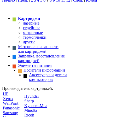
Начало
|
Пред.
|
2
3
4
5
6
7
8
9
10
11
12
|
След.
|
Конец
Картриджи
лазерные
струйные
матричные
термоплёнки
другие
Материалы и запчасти
для картриджей
Заправка, восстановление
картриджей
Элементы питания
Носители информации
Аксессуары и детали
компьютеров
Производитель картриджей:
HP
Hyundai
Xerox
Sharp
WellPrint
Kyocera-Mita
Panasonic
Minolta
Samsung
Ricoh