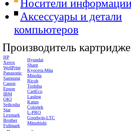
Носители информаци
Аксессуары и детали
компьютеров
Производитель картридже
HP
Hyundai
Xerox
Sharp
WellPrint
Kyocera-Mita
Panasonic
Minolta
Samsung
Ricoh
Canon
Toshiba
Epson
CartEco
IBM
Lasting
OKI
Katun
Seikosha
Colortek
Star
L-PRO
Lexmark
Goodwin-LTC
Brother
Mitsubishi
Fullmark