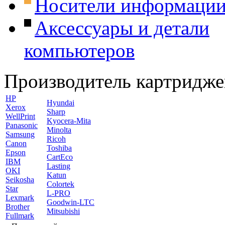
Носители информаци
Аксессуары и детали
компьютеров
Производитель картридже
HP
Hyundai
Xerox
Sharp
WellPrint
Kyocera-Mita
Panasonic
Minolta
Samsung
Ricoh
Canon
Toshiba
Epson
CartEco
IBM
Lasting
OKI
Katun
Seikosha
Colortek
Star
L-PRO
Lexmark
Goodwin-LTC
Brother
Mitsubishi
Fullmark