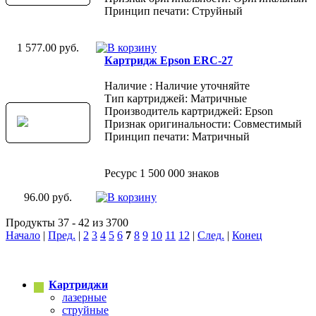
Принцип печати: Струйный
1 577.00 руб.
Картридж Epson ERC-27
Наличие : Наличие уточняйте
Тип картриджей: Матричные
Производитель картриджей: Epson
Признак оригинальности: Совместимый
Принцип печати: Матричный
Ресурс 1 500 000 знаков
96.00 руб.
Продукты 37 - 42 из 3700
Начало
|
Пред.
|
2
3
4
5
6
7
8
9
10
11
12
|
След.
|
Конец
Картриджи
лазерные
струйные