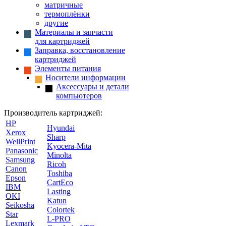
матричные
термоплёнки
другие
Материалы и запчасти
для картриджей
Заправка, восстановление
картриджей
Элементы питания
Носители информации
Аксессуары и детали
компьютеров
Производитель картриджей:
HP
Hyundai
Xerox
Sharp
WellPrint
Kyocera-Mita
Panasonic
Minolta
Samsung
Ricoh
Canon
Toshiba
Epson
CartEco
IBM
Lasting
OKI
Katun
Seikosha
Colortek
Star
L-PRO
Lexmark