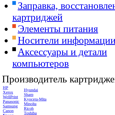
Заправка, восстановле
картриджей
Элементы питания
Носители информаци
Аксессуары и детали
компьютеров
Производитель картридже
HP
Hyundai
Xerox
Sharp
WellPrint
Kyocera-Mita
Panasonic
Minolta
Samsung
Ricoh
Canon
Toshiba