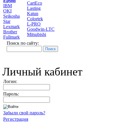
Epson
CartEco
IBM
Lasting
OKI
Katun
Seikosha
Colortek
Star
L-PRO
Lexmark
Goodwin-LTC
Brother
Mitsubishi
Fullmark
Поиск по сайту:
Личный кабинет
Логин:
Пароль:
Забыли свой пароль?
Регистрация