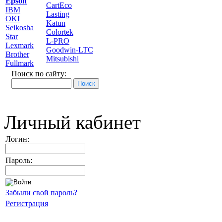
Epson
CartEco
IBM
Lasting
OKI
Katun
Seikosha
Colortek
Star
L-PRO
Lexmark
Goodwin-LTC
Brother
Mitsubishi
Fullmark
Поиск по сайту:
Личный кабинет
Логин:
Пароль:
Забыли свой пароль?
Регистрация