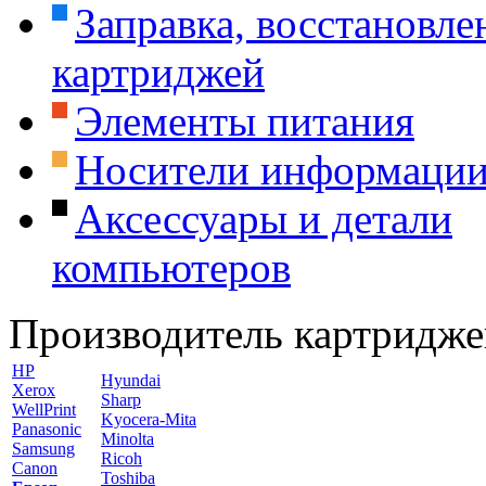
Заправка, восстановле
картриджей
Элементы питания
Носители информаци
Аксессуары и детали
компьютеров
Производитель картридже
HP
Hyundai
Xerox
Sharp
WellPrint
Kyocera-Mita
Panasonic
Minolta
Samsung
Ricoh
Canon
Toshiba