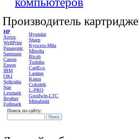
компьютеров
Производитель картридже
HP
Hyundai
Xerox
Sharp
WellPrint
Kyocera-Mita
Panasonic
Minolta
Samsung
Ricoh
Canon
Toshiba
Epson
CartEco
IBM
Lasting
OKI
Katun
Seikosha
Colortek
Star
L-PRO
Lexmark
Goodwin-LTC
Brother
Mitsubishi
Fullmark
Поиск по сайту: