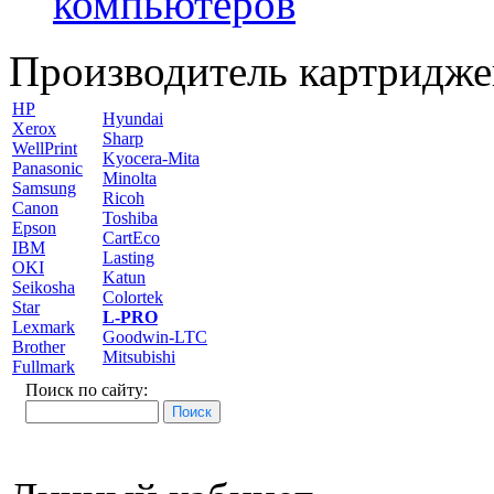
компьютеров
Производитель картридже
HP
Hyundai
Xerox
Sharp
WellPrint
Kyocera-Mita
Panasonic
Minolta
Samsung
Ricoh
Canon
Toshiba
Epson
CartEco
IBM
Lasting
OKI
Katun
Seikosha
Colortek
Star
L-PRO
Lexmark
Goodwin-LTC
Brother
Mitsubishi
Fullmark
Поиск по сайту: