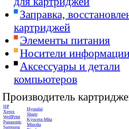
для картриджей
Заправка, восстановле
картриджей
Элементы питания
Носители информаци
Аксессуары и детали
компьютеров
Производитель картридже
HP
Hyundai
Xerox
Sharp
WellPrint
Kyocera-Mita
Panasonic
Minolta
Samsung