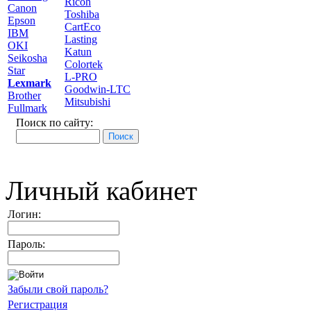
Ricoh
Canon
Toshiba
Epson
CartEco
IBM
Lasting
OKI
Katun
Seikosha
Colortek
Star
L-PRO
Lexmark
Goodwin-LTC
Brother
Mitsubishi
Fullmark
Поиск по сайту:
Личный кабинет
Логин:
Пароль:
Забыли свой пароль?
Регистрация