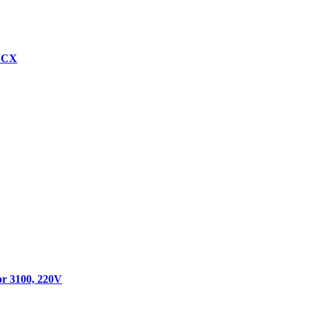
 CX
r 3100, 220V