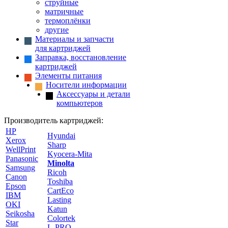
струйные
матричные
термоплёнки
другие
Материалы и запчасти
для картриджей
Заправка, восстановление
картриджей
Элементы питания
Носители информации
Аксессуары и детали
компьютеров
Производитель картриджей:
HP
Hyundai
Xerox
Sharp
WellPrint
Kyocera-Mita
Panasonic
Minolta
Samsung
Ricoh
Canon
Toshiba
Epson
CartEco
IBM
Lasting
OKI
Katun
Seikosha
Colortek
Star
L-PRO