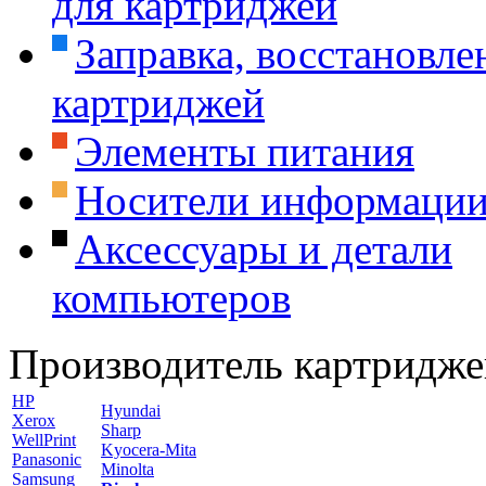
для картриджей
Заправка, восстановле
картриджей
Элементы питания
Носители информаци
Аксессуары и детали
компьютеров
Производитель картридже
HP
Hyundai
Xerox
Sharp
WellPrint
Kyocera-Mita
Panasonic
Minolta
Samsung