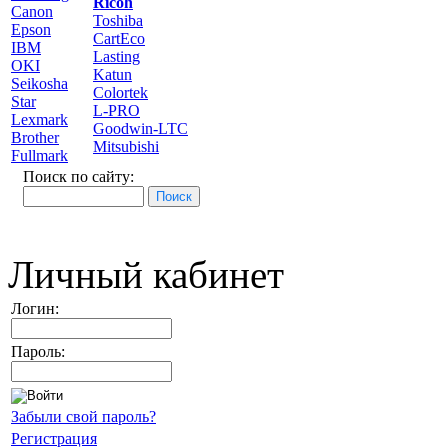
Ricoh
Canon
Toshiba
Epson
CartEco
IBM
Lasting
OKI
Katun
Seikosha
Colortek
Star
L-PRO
Lexmark
Goodwin-LTC
Brother
Mitsubishi
Fullmark
Поиск по сайту:
Личный кабинет
Логин:
Пароль:
Забыли свой пароль?
Регистрация