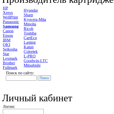
HP
Hyundai
Xerox
Sharp
WellPrint
Kyocera-Mita
Panasonic
Minolta
Samsung
Ricoh
Canon
Toshiba
Epson
CartEco
IBM
Lasting
OKI
Katun
Seikosha
Colortek
Star
L-PRO
Lexmark
Goodwin-LTC
Brother
Mitsubishi
Fullmark
Поиск по сайту:
Личный кабинет
Логин: