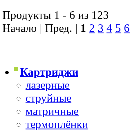
Продукты 1 - 6 из 123
Начало | Пред. |
1
2
3
4
5
6
Картриджи
лазерные
струйные
матричные
термоплёнки