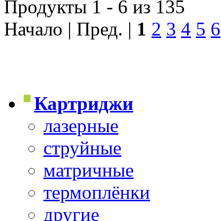
Продукты 1 - 6 из 135
Начало | Пред. |
1
2
3
4
5
6
Картриджи
лазерные
струйные
матричные
термоплёнки
другие