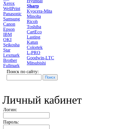
Hyundai
Xerox
Sharp
WellPrint
Kyocera-Mita
Panasonic
Minolta
Samsung
Ricoh
Canon
Toshiba
Epson
CartEco
IBM
Lasting
OKI
Katun
Seikosha
Colortek
Star
L-PRO
Lexmark
Goodwin-LTC
Brother
Mitsubishi
Fullmark
Поиск по сайту:
Личный кабинет
Логин:
Пароль: