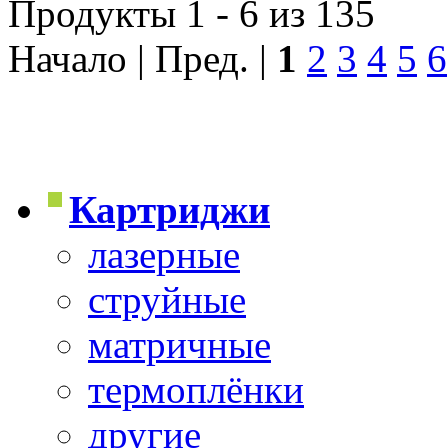
Продукты 1 - 6 из 135
Начало | Пред. |
1
2
3
4
5
6
Картриджи
лазерные
струйные
матричные
термоплёнки
другие