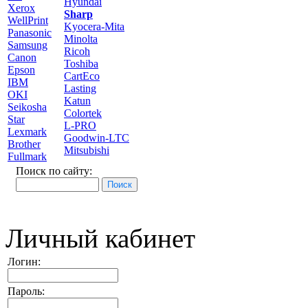
Hyundai
Xerox
Sharp
WellPrint
Kyocera-Mita
Panasonic
Minolta
Samsung
Ricoh
Canon
Toshiba
Epson
CartEco
IBM
Lasting
OKI
Katun
Seikosha
Colortek
Star
L-PRO
Lexmark
Goodwin-LTC
Brother
Mitsubishi
Fullmark
Поиск по сайту:
Личный кабинет
Логин:
Пароль: