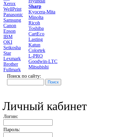
Hyundai
Xerox
Sharp
WellPrint
Kyocera-Mita
Panasonic
Minolta
Samsung
Ricoh
Canon
Toshiba
Epson
CartEco
IBM
Lasting
OKI
Katun
Seikosha
Colortek
Star
L-PRO
Lexmark
Goodwin-LTC
Brother
Mitsubishi
Fullmark
Поиск по сайту:
Личный кабинет
Логин:
Пароль: