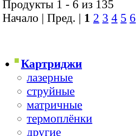
Продукты 1 - 6 из 135
Начало | Пред. |
1
2
3
4
5
6
Картриджи
лазерные
струйные
матричные
термоплёнки
другие