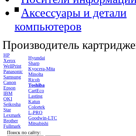
Аксессуары и детали
компьютеров
Производитель картридже
HP
Hyundai
Xerox
Sharp
WellPrint
Kyocera-Mita
Panasonic
Minolta
Samsung
Ricoh
Canon
Toshiba
Epson
CartEco
IBM
Lasting
OKI
Katun
Seikosha
Colortek
Star
L-PRO
Lexmark
Goodwin-LTC
Brother
Mitsubishi
Fullmark
Поиск по сайту: