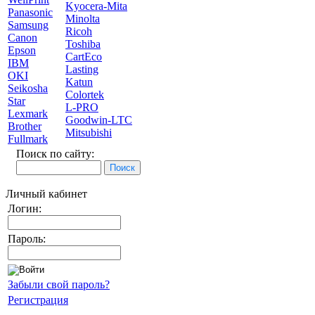
Kyocera-Mita
Panasonic
Minolta
Samsung
Ricoh
Canon
Toshiba
Epson
CartEco
IBM
Lasting
OKI
Katun
Seikosha
Colortek
Star
L-PRO
Lexmark
Goodwin-LTC
Brother
Mitsubishi
Fullmark
Поиск по сайту:
Личный кабинет
Логин:
Пароль:
Забыли свой пароль?
Регистрация