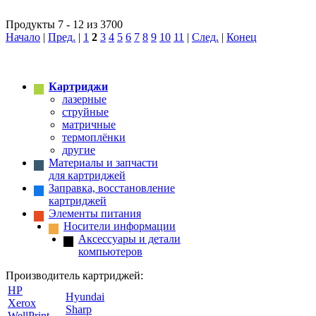
Продукты 7 - 12 из 3700
Начало
|
Пред.
|
1
2
3
4
5
6
7
8
9
10
11
|
След.
|
Конец
Картриджи
лазерные
струйные
матричные
термоплёнки
другие
Материалы и запчасти
для картриджей
Заправка, восстановление
картриджей
Элементы питания
Носители информации
Аксессуары и детали
компьютеров
Производитель картриджей:
HP
Hyundai
Xerox
Sharp
WellPrint