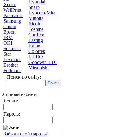
Hyundai
Xerox
Sharp
WellPrint
Kyocera-Mita
Panasonic
Minolta
Samsung
Ricoh
Canon
Toshiba
Epson
CartEco
IBM
Lasting
OKI
Katun
Seikosha
Colortek
Star
L-PRO
Lexmark
Goodwin-LTC
Brother
Mitsubishi
Fullmark
Поиск по сайту:
Личный кабинет
Логин:
Пароль:
Забыли свой пароль?