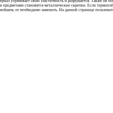
ериал утрачивает свою эластичность и разрушается. Также он по
ми предметами становятся металлические скрепки. Если термоплё
ьнейшем, ее необходимо заменить. На данной странице пользова