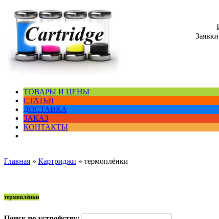
Заявки
ТОВАРЫ И ЦЕНЫ
СТАТЬИ
ДОСТАВКА
ЗАКАЗ
КОНТАКТЫ
Главная
»
Картриджи
»
термоплёнки
термоплёнки
Поиск по устройству: