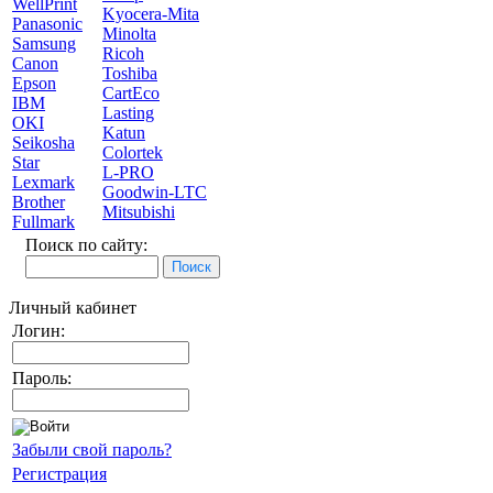
WellPrint
Kyocera-Mita
Panasonic
Minolta
Samsung
Ricoh
Canon
Toshiba
Epson
CartEco
IBM
Lasting
OKI
Katun
Seikosha
Colortek
Star
L-PRO
Lexmark
Goodwin-LTC
Brother
Mitsubishi
Fullmark
Поиск по сайту:
Личный кабинет
Логин:
Пароль:
Забыли свой пароль?
Регистрация