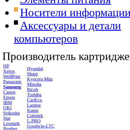
Носители информаци
Аксессуары и детали
компьютеров
Производитель картридже
HP
Hyundai
Xerox
Sharp
WellPrint
Kyocera-Mita
Panasonic
Minolta
Samsung
Ricoh
Canon
Toshiba
Epson
CartEco
IBM
Lasting
OKI
Katun
Seikosha
Colortek
Star
L-PRO
Lexmark
Goodwin-LTC
Brother