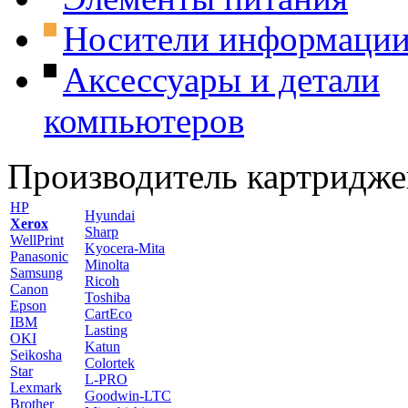
Носители информаци
Аксессуары и детали
компьютеров
Производитель картридже
HP
Hyundai
Xerox
Sharp
WellPrint
Kyocera-Mita
Panasonic
Minolta
Samsung
Ricoh
Canon
Toshiba
Epson
CartEco
IBM
Lasting
OKI
Katun
Seikosha
Colortek
Star
L-PRO
Lexmark
Goodwin-LTC
Brother