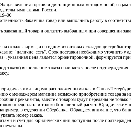
для ведения торговли дистанционным методом по образцам то
нодательными актами России.
19–00.
бственность Заказчика товар или выполнить работу в соответств
ять заказанный товар и оплатить выбранным при совершении зака
не на складе фирмы, а на одном из оптовых складов дистрибьют
указано: "наличие: есть". Срок поставки необходимо уточнить у 
аз», указанная цена является ориентировочной, формируется при
 «под заказ») выполнение заказа начинается после подтверждени
аксу.
с юридическими лицами расположенными как в Санкт-Петербурге,
нию с менеджером магазина возможно приобретение товара за на
сообщит реквизиты, вместе с товаром будут переданы не только 
олько предоплата и только безналичный расчет. Юридическим ли
например, в отделении Сбербанка. Обращаем внимание, что банк
указать номер заказа.
тами и счет для юридических лиц доступны после подтверждени
аспечатаны.