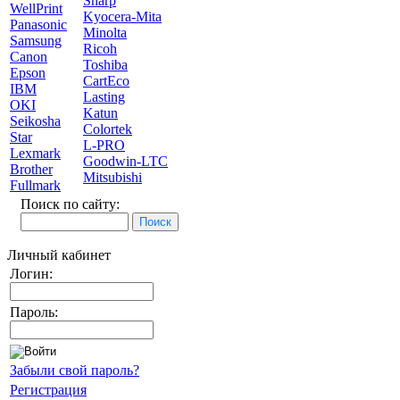
Sharp
WellPrint
Kyocera-Mita
Panasonic
Minolta
Samsung
Ricoh
Canon
Toshiba
Epson
CartEco
IBM
Lasting
OKI
Katun
Seikosha
Colortek
Star
L-PRO
Lexmark
Goodwin-LTC
Brother
Mitsubishi
Fullmark
Поиск по сайту:
Личный кабинет
Логин:
Пароль:
Забыли свой пароль?
Регистрация