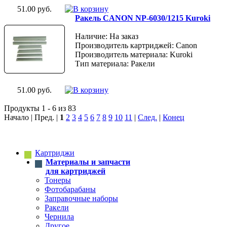
51.00 руб.
Ракель CANON NP-6030/1215 Kuroki
Наличие: На заказ
Производитель картриджей: Canon
Производитель материала: Kuroki
Тип материала: Ракели
51.00 руб.
Продукты 1 - 6 из 83
Начало | Пред. |
1
2
3
4
5
6
7
8
9
10
11
|
След.
|
Конец
Картриджи
Материалы и запчасти
для картриджей
Тонеры
Фотобарабаны
Заправочные наборы
Ракели
Чернила
Другое