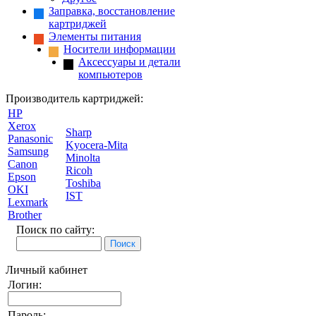
Заправка, восстановление
картриджей
Элементы питания
Носители информации
Аксессуары и детали
компьютеров
Производитель картриджей:
HP
Xerox
Sharp
Panasonic
Kyocera-Mita
Samsung
Minolta
Canon
Ricoh
Epson
Toshiba
OKI
IST
Lexmark
Brother
Поиск по сайту:
Личный кабинет
Логин:
Пароль: