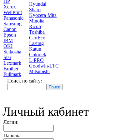
HP
Hyundai
Xerox
Sharp
WellPrint
Kyocera-Mita
Panasonic
Minolta
Samsung
Ricoh
Canon
Toshiba
Epson
CartEco
IBM
Lasting
OKI
Katun
Seikosha
Colortek
Star
L-PRO
Lexmark
Goodwin-LTC
Brother
Mitsubishi
Fullmark
Поиск по сайту:
Личный кабинет
Логин:
Пароль: