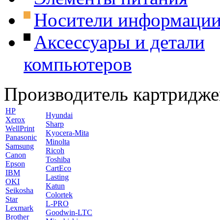
Носители информаци
Аксессуары и детали
компьютеров
Производитель картридже
HP
Hyundai
Xerox
Sharp
WellPrint
Kyocera-Mita
Panasonic
Minolta
Samsung
Ricoh
Canon
Toshiba
Epson
CartEco
IBM
Lasting
OKI
Katun
Seikosha
Colortek
Star
L-PRO
Lexmark
Goodwin-LTC
Brother