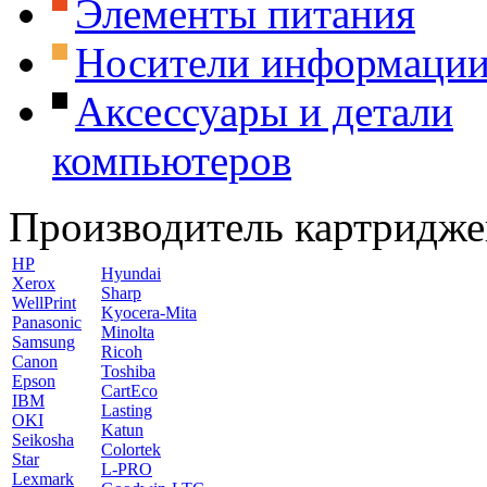
Элементы питания
Носители информаци
Аксессуары и детали
компьютеров
Производитель картридже
HP
Hyundai
Xerox
Sharp
WellPrint
Kyocera-Mita
Panasonic
Minolta
Samsung
Ricoh
Canon
Toshiba
Epson
CartEco
IBM
Lasting
OKI
Katun
Seikosha
Colortek
Star
L-PRO
Lexmark