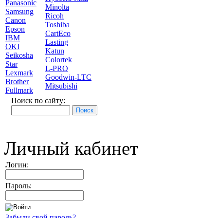
Panasonic
Minolta
Samsung
Ricoh
Canon
Toshiba
Epson
CartEco
IBM
Lasting
OKI
Katun
Seikosha
Colortek
Star
L-PRO
Lexmark
Goodwin-LTC
Brother
Mitsubishi
Fullmark
Поиск по сайту:
Личный кабинет
Логин:
Пароль:
Забыли свой пароль?