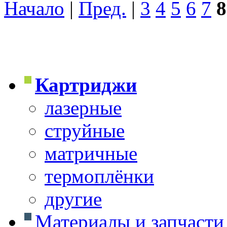
Начало
|
Пред.
|
3
4
5
6
7
8
Картриджи
лазерные
струйные
матричные
термоплёнки
другие
Материалы и запчасти